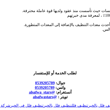
سسات حيث تأسست منذ عقود ولديها قوة عاملة محترفة.
حدث معدات التنظيف بالإضافة إلى المعدات المتطورة.
الس.
لطلب الخدمة أو للإستفسار
جوال:
0539205789
واتس:
0539205789
أنستغرام:
@alsafwa_stars
تويتر :
@alsafwastars
 فلل بالخبر
تنظيف فلل
تنظيف فلل بالخبر
تنظيف فلل فى الخبر
شركة ت