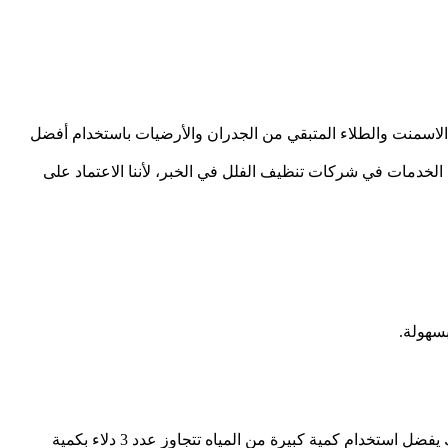
الاسمنت والطلاء المتبقي من الجدران والأرضيات باستخدام أفضل
الخدمات في شركات تنظيف الفلل في الخبر، لأننا الاعتماد على
سهولة.
يمكن استخدام المياه عند تنظيف سطح الفيلا إذا كان السطح يطرد المياه خارج الفيلا وإذا كان هناك نظام تصريف جيد للمياه وإذا لم يكن كذلك يفضل استخدام كمية كبيرة من المياه تتجاوز عدد 3 دلاء بكمية