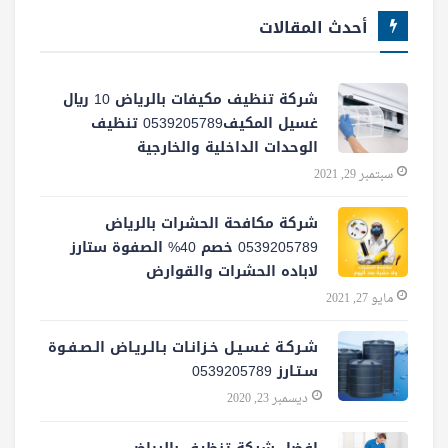
أحدث المقالات
شركة تنظيف مكيفات بالرياض 10 ريال
غسيل المكيف0539205789 تنظيف
الوحدات الداخلية والخارجية
سبتمبر 29, 2021
شركة مكافحة الحشرات بالرياض
0539205789 خصم 40% الصفوة ستارز
لاباده الحشرات والقوارض
مايو 27, 2021
شـركـة غـسـيـل خـزانـات بـالـريـاض الـصـفـوة
سـتـارز 0539205789
ديسمبر 23, 2020