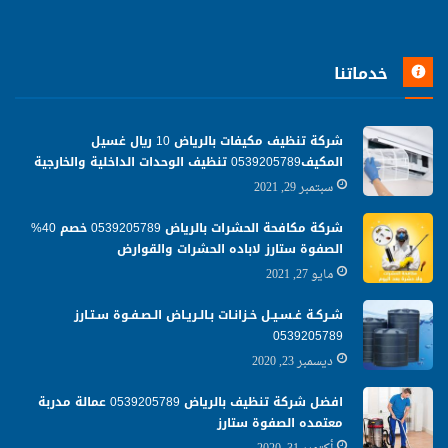
خدماتنا
شركة تنظيف مكيفات بالرياض 10 ريال غسيل
المكيف0539205789 تنظيف الوحدات الداخلية والخارجية
سبتمبر 29, 2021
شركة مكافحة الحشرات بالرياض 0539205789 خصم 40%
الصفوة ستارز لاباده الحشرات والقوارض
مايو 27, 2021
شـركـة غـسـيـل خـزانـات بـالـريـاض الـصـفـوة سـتـارز
0539205789
ديسمبر 23, 2020
افضل شركة تنظيف بالرياض 0539205789 عمالة مدربة
معتمده الصفوة ستارز