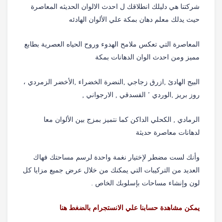
شركتنا هي دليلك انطلاقك ل احدث الالوان الحديثه المعاصرة
حيث يدلك معلم دهان بمكة علي الألوان الهادئه
المعاصرة التي تعكس ملامح الهدوء وروح الحياه العصرية بطابع
مميز ومن احدث الوان الدهانات بمكة
البيج الهادئ ,ازرق زجاجي ,النضرة الخضراء ,الأخضر الزمردي ،
روز بريز ,الوردي ’ الفسدقي , الارجواني ,
الرمادي , الكحلي الداكن كما نتميز بمزج بين الألوان معا
لدهانات معاصرة حديثة
وأنك لست مضطر لإختيار نغمة واحدة لرسم مساحتك فهاك
العديد من التركيبات التي يمكنك من خلال عرض جميع مزايا كل
لون وإنشاء مساحات بإسلوبك الخاص .
يمكن مشاهدة حسابنا علي الانستجرام بالضغط هنا