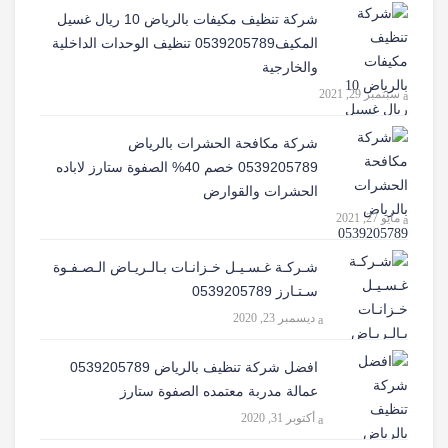
شركة تنظيف مكيفات بالرياض 10 ريال غسيل
المكيف0539205789 تنظيف الوحدات الداخلية
والخارجية
سبتمبر 29, 2021
شركة مكافحة الحشرات بالرياض
0539205789 خصم 40% الصفوة ستارز لاباده
الحشرات والقوارض
مايو 27, 2021
شـركـة غـسـيـل خـزانـات بـالـريـاض الـصـفـوة
سـتـارز 0539205789
ديسمبر 23, 2020
افضل شركة تنظيف بالرياض 0539205789
عمالة مدربة معتمده الصفوة ستارز
أكتوبر 31, 2020