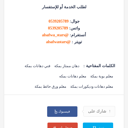
لطلب الخدمة أو للإستفسار
جوال:
0539205789
واتس:
0539205789
أنستغرام:
@alsafwa_stars
تويتر :
@alsafwastars
الكلمات المفتاحية :
دهان ممتاز بمكة
فني دهانات بمكة
معلم بوية بمكة
معلم دهانات بمكه
معلم دهانات وديكورات بمكة
معلم ورق حائط بمكة
شارك على
فيسبوك
تويتر
جوجل بلس