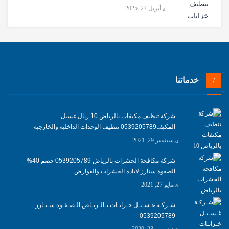
أبريل 27, 2025
خدماتنا
شركة تنظيف مكيفات بالرياض 10 ريال غسيل
المكيف0539205789 تنظيف الوحدات الداخلية والخارجية
سبتمبر 29, 2021
شركة مكافحة الحشرات بالرياض 0539205789 خصم 40%
الصفوة ستارز لاباده الحشرات والقوارض
مايو 27, 2021
شـركـة غـسـيـل خـزانـات بـالـريـاض الـصـفـوة سـتـارز
0539205789
ديسمبر 23, 2020