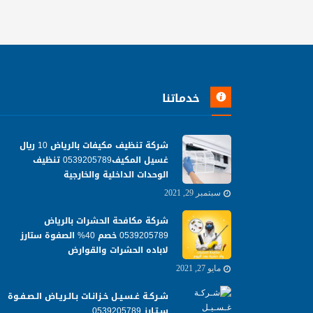
خدماتنا
شركة تنظيف مكيفات بالرياض 10 ريال
غسيل المكيف0539205789 تنظيف
الوحدات الداخلية والخارجية
سبتمبر 29, 2021
شركة مكافحة الحشرات بالرياض
0539205789 خصم 40% الصفوة ستارز
لاباده الحشرات والقوارض
مايو 27, 2021
شـركـة غـسـيـل خـزانـات بـالـريـاض الـصـفـوة
سـتـارز 0539205789