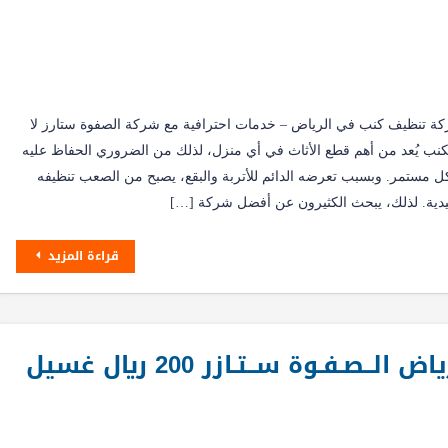
 تنظيف كنب في الرياض – خدمات احترافية مع شركة الصفوة ستارز لا
نب يُعد من أهم قطع الأثاث في أي منزل، لذلك من الضروري الحفاظ عليه
كل مستمر. وبسبب تعرضه الدائم للأتربة والبقع، يصبح من الصعب تنظيفه
دية. لذلك، يبحث الكثيرون عن أفضل شركة […]
قراءة المزيد
ارخص شركة تنظيف كنب بالرياض الــصـفـوة ســتـازر 200 ريال غسيل