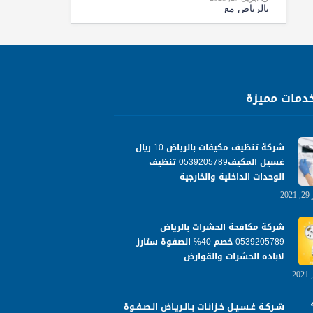
دمات مميزة
شركة تنظيف مكيفات بالرياض 10 ريال
غسيل المكيف0539205789 تنظيف
الوحدات الداخلية والخارجية
2
شركة مكافحة الحشرات بالرياض
0539205789 خصم 40% الصفوة ستارز
لاباده الحشرات والقوارض
شـركـة غـسـيـل خـزانـات بـالـريـاض الـصـفـوة