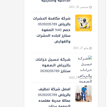
الداخلية والخارجية
سبتمبر 29, 2021
شركة مكافحة الحشرات
بالرياض 0539205789
خصم 40% الصفوة
ستارز لاباده الحشرات
والقوارض
مايو 27, 2021
شـركـة غـسـيـل خـزانـات
بـالـريـاض الـصـفـوة
سـتـارز 0539205789
ديسمبر 23, 2020
افضل شركة تنظيف
بالرياض 0539205789
عمالة مدربة معتمده
الصفوة ستارز