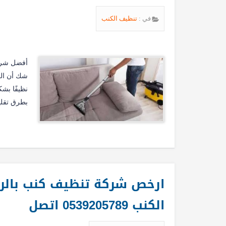
في :
تنظيف الكنب
أفضل شركة
شك أن الك
نظيفًا بش
بطرق تقلي
الكنب 0539205789 اتصل