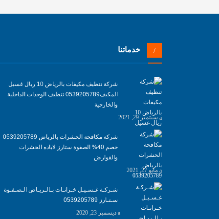
خدماتنا
شركة تنظيف مكيفات بالرياض 10 ريال غسيل
المكيف0539205789 تنظيف الوحدات الداخلية
والخارجية
سبتمبر 29, 2021
شركة مكافحة الحشرات بالرياض 0539205789
خصم 40% الصفوة ستارز لاباده الحشرات
والقوارض
مايو 27, 2021
شـركـة غـسـيـل خـزانـات بـالـريـاض الـصـفـوة
سـتـارز 0539205789
ديسمبر 23, 2020