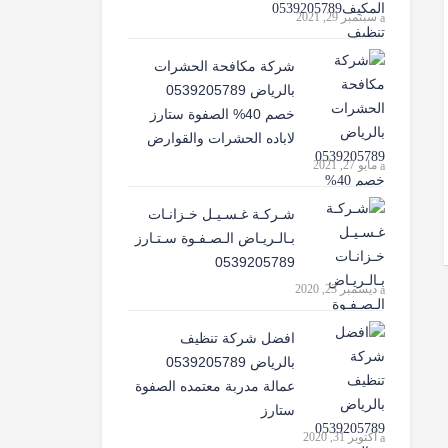
سبتمبر 29, 2021
شركة مكافحة الحشرات
بالرياض 0539205789
خصم 40% الصفوة ستارز
لاباده الحشرات والقوارض
مايو 27, 2021
شـركـة غـسـيـل خـزانـات
بـالـريـاض الـصـفـوة سـتـارز
0539205789
ديسمبر 23, 2020
افضل شركة تنظيف
بالرياض 0539205789
عمالة مدربة معتمده الصفوة
ستارز
أكتوبر 31, 2020