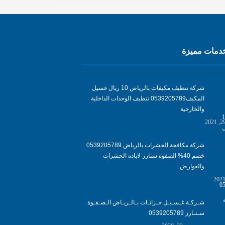
مات مميزة
شركة تنظيف مكيفات بالرياض 10 ريال غسيل
المكيف0539205789 تنظيف الوحدات الداخلية
والخارجية
شركة مكافحة الحشرات بالرياض 0539205789
خصم 40% الصفوة ستارز لاباده الحشرات
والقوارض
شـركـة غـسـيـل خـزانـات بـالـريـاض الـصـفـوة
سـتـارز 0539205789