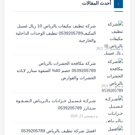
أحدث المقالات
شركة تنظيف مكيفات بالرياض 10 ريال غسيل
المكيف0539205789 تنظيف الوحدات الداخلية
والخارجية
سبتمبر 29, 2021
شركة مكافحة الحشرات بالرياض
0539205789 خصم 40% الصفوة ستارز لاباده
الحشرات والقوارض
مايو 27, 2021
شـركـة غـسـيـل خـزانـات بـالـريـاض الـصـفـوة
سـتـارز 0539205789
ديسمبر 23, 2020
افضل شركة تنظيف بالرياض 0539205789