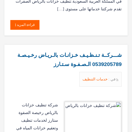
في المملكة العربية السعودية.تنظيف خزانات بالرياض الصفرات
تقدم شركتنا خدماتها على مستوى […]
قراءة المزيد
شـــركــة تـنـظـيـف خـزانـات بالـريـاض رخـيـصـة
0539205789 الـصـفـوة سـتـارز
في :
خدمات التنظيف
شركة تنظيف خزانات
بالرياض رخيصة الصفوة
ستارز لخدمات تنظيف
وتعقيم خزانات المياه في