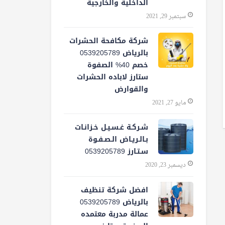
الداخلية والخارجية
سبتمبر 29, 2021
شركة مكافحة الحشرات
بالرياض 0539205789
خصم 40% الصفوة
ستارز لاباده الحشرات
والقوارض
مايو 27, 2021
شـركـة غـسـيـل خـزانـات
بـالـريـاض الـصـفـوة
سـتـارز 0539205789
ديسمبر 23, 2020
افضل شركة تنظيف
بالرياض 0539205789
عمالة مدربة معتمده