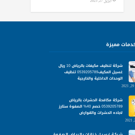
أبريل 27, 2025
دمات مميزة
شركة تنظيف مكيفات بالرياض 10 ريال
غسيل المكيف0539205789 تنظيف
الوحدات الداخلية والخارجية
شركة مكافحة الحشرات بالرياض
0539205789 خصم 40% الصفوة ستارز
لاباده الحشرات والقوارض
شـركـة غـسـيـل خـزانـات بـالـريـاض الـصـفـوة