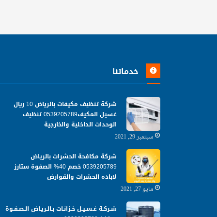
خدماتنا
شركة تنظيف مكيفات بالرياض 10 ريال
غسيل المكيف0539205789 تنظيف
الوحدات الداخلية والخارجية
سبتمبر 29, 2021
شركة مكافحة الحشرات بالرياض
0539205789 خصم 40% الصفوة ستارز
لاباده الحشرات والقوارض
مايو 27, 2021
شـركـة غـسـيـل خـزانـات بـالـريـاض الـصـفـوة