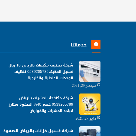
خدماتنا
شركة تنظيف مكيفات بالرياض 10 ريال
غسيل المكيف0539205789 تنظيف
الوحدات الداخلية والخارجية
سبتمبر 29, 2021
شركة مكافحة الحشرات بالرياض
0539205789 خصم 40% الصفوة ستارز
لاباده الحشرات والقوارض
مايو 27, 2021
شـركـة غـسـيـل خـزانـات بـالـريـاض الـصـفـوة