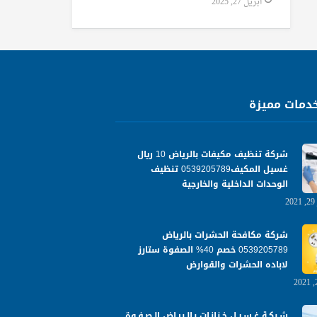
أبريل 27, 2025
دمات مميزة
شركة تنظيف مكيفات بالرياض 10 ريال
غسيل المكيف0539205789 تنظيف
الوحدات الداخلية والخارجية
شركة مكافحة الحشرات بالرياض
0539205789 خصم 40% الصفوة ستارز
لاباده الحشرات والقوارض
شـركـة غـسـيـل خـزانـات بـالـريـاض الـصـفـوة