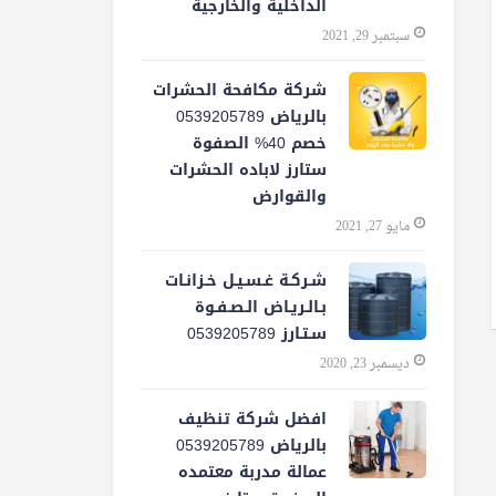
الداخلية والخارجية
سبتمبر 29, 2021
شركة مكافحة الحشرات
بالرياض 0539205789
خصم 40% الصفوة
ستارز لاباده الحشرات
والقوارض
مايو 27, 2021
شـركـة غـسـيـل خـزانـات
بـالـريـاض الـصـفـوة
سـتـارز 0539205789
ديسمبر 23, 2020
افضل شركة تنظيف
بالرياض 0539205789
عمالة مدربة معتمده