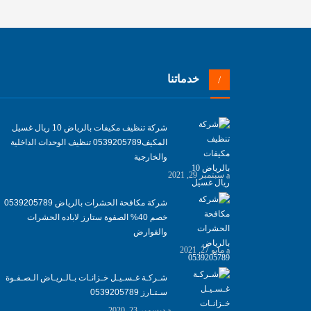
خدماتنا
شركة تنظيف مكيفات بالرياض 10 ريال غسيل
المكيف0539205789 تنظيف الوحدات الداخلية
والخارجية
سبتمبر 29, 2021
شركة مكافحة الحشرات بالرياض 0539205789
خصم 40% الصفوة ستارز لاباده الحشرات
والقوارض
مايو 27, 2021
شـركـة غـسـيـل خـزانـات بـالـريـاض الـصـفـوة
سـتـارز 0539205789
ديسمبر 23, 2020