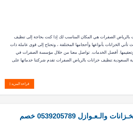
 بالرياض الصفرات هي المكان المناسب لك إذا كنت بحاجة إلى تنظيف
ث تأتي الخزانات بأنواعها وأحجامها المختلفة ، وتحتاج إلى قوى عاملة ذات
وتعقيمها. أفضل الخدمات. تواصل معنا من خلال مؤسسة الصفرات في
ية السعودية.تنظيف خزانات بالرياض الصفرات تقدم شركتنا خدماتها على
قراءة المزيد
شــركــة الـصفـرات لـتنـظـيف الـخـزانات والـعـوازل 0539205789 خصم