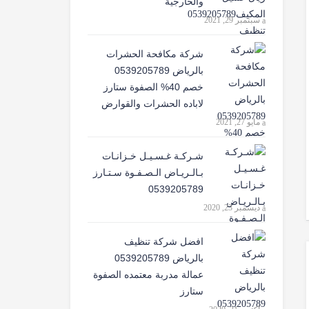
والخارجية
سبتمبر 29, 2021
شركة مكافحة الحشرات
بالرياض 0539205789
خصم 40% الصفوة ستارز
لاباده الحشرات والقوارض
مايو 27, 2021
شـركـة غـسـيـل خـزانـات
بـالـريـاض الـصـفـوة سـتـارز
0539205789
ديسمبر 23, 2020
افضل شركة تنظيف
بالرياض 0539205789
عمالة مدربة معتمده الصفوة
ستارز