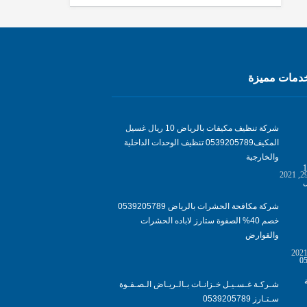
مات مميزة
شركة تنظيف مكيفات بالرياض 10 ريال غسيل
المكيف0539205789 تنظيف الوحدات الداخلية
والخارجية
شركة مكافحة الحشرات بالرياض 0539205789
خصم 40% الصفوة ستارز لاباده الحشرات
والقوارض
شـركـة غـسـيـل خـزانـات بـالـريـاض الـصـفـوة
سـتـارز 0539205789