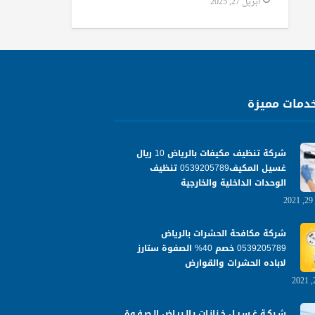
أبريل 27, 2025
دمات مميزة
شركة تنظيف مكيفات بالرياض 10 ريال
غسيل المكيف0539205789 تنظيف
الوحدات الداخلية والخارجية
شركة مكافحة الحشرات بالرياض
0539205789 خصم 40% الصفوة ستارز
لاباده الحشرات والقوارض
شـركـة غـسـيـل خـزانـات بـالـريـاض الـصـفـوة