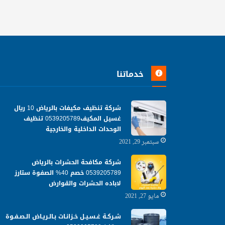
خدماتنا
شركة تنظيف مكيفات بالرياض 10 ريال
غسيل المكيف0539205789 تنظيف
الوحدات الداخلية والخارجية
سبتمبر 29, 2021
شركة مكافحة الحشرات بالرياض
0539205789 خصم 40% الصفوة ستارز
لاباده الحشرات والقوارض
مايو 27, 2021
شـركـة غـسـيـل خـزانـات بـالـريـاض الـصـفـوة