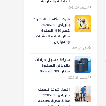
الداخلية والخارجية
سبتمبر 29, 2021
شركة مكافحة الحشرات
بالرياض 0539205789
خصم 40% الصفوة
ستارز لاباده الحشرات
والقوارض
مايو 27, 2021
شـركـة غـسـيـل خـزانـات
بـالـريـاض الـصـفـوة
سـتـارز 0539205789
ديسمبر 23, 2020
افضل شركة تنظيف
بالرياض 0539205789
عمالة مدربة معتمده