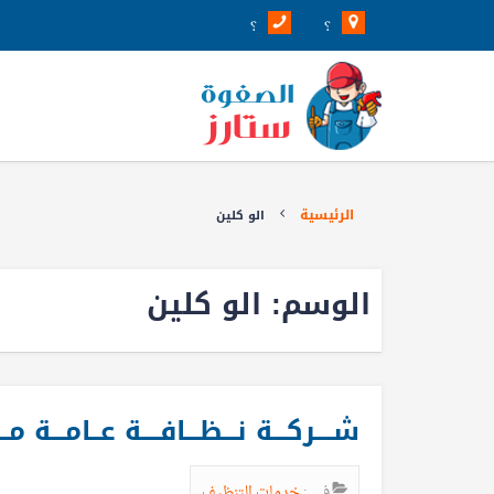
؟
؟
الرئيسية
الو كلين
الوسم:
الو كلين
شــــركـــة نـــظـــافــــة عــامـــة مـــكـــ
في :
خدمات التنظيف