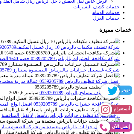
عرض خاص نقل العفش داخل الرياض ريال شامل الفك وال
خدمات كشف التسربات
خدمات الدمام
خدمات العزل
خدمات مميزة
شركة تنظيف مكيفات بالرياض 10 ريال غسيل المكيف0539205789 تنظيف الوحدات الداخلية والخارجية
شركة مكافحة الحشرات بالرياض 0539205789 خصم 40% الصفوة ستارز لاباده الحشرات والقوارض
شـركـة غـسـيـل خـزانـات بـالـريـاض الـصـفـوة سـتـارز 0539205789
افضل شركة تنظيف بالرياض 0539205789 عمالة مدربة معتمده الصفوة ستارز
تويتر
شركة تنظيف مسابح بالرياض0539205789
سبتمبر 6, 2020
شركة مكافحة حشرات بالرياض 0539205789 افضل انواع المبيدات للقضاء علي الحشرات
أنستغرام
أرخص شركة تنظيف خزانات بالرياض بأسعار لا تقبل المنافسة
م
إتصل الآن
شركة تنظيف خزانات بالرياض معتمدة من شركة الصفوة ستارز