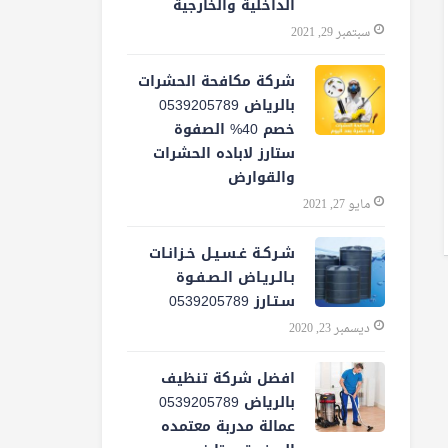
الداخلية والخارجية
سبتمبر 29, 2021
شركة مكافحة الحشرات
بالرياض 0539205789
خصم 40% الصفوة
ستارز لاباده الحشرات
والقوارض
مايو 27, 2021
شـركـة غـسـيـل خـزانـات
بـالـريـاض الـصـفـوة
سـتـارز 0539205789
ديسمبر 23, 2020
افضل شركة تنظيف
بالرياض 0539205789
عمالة مدربة معتمده