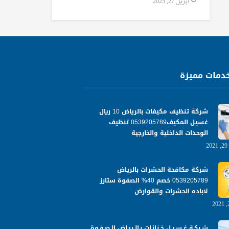
أبريل 27, 2025
دمات مميزة
شركة تنظيف مكيفات بالرياض 10 ريال
غسيل المكيف0539205789 تنظيف
الوحدات الداخلية والخارجية
شركة مكافحة الحشرات بالرياض
0539205789 خصم 40% الصفوة ستارز
لاباده الحشرات والقوارض
شـركـة غـسـيـل خـزانـات بـالـريـاض الـصـفـوة