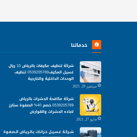
خدماتنا
شركة تنظيف مكيفات بالرياض 10 ريال
غسيل المكيف0539205789 تنظيف
الوحدات الداخلية والخارجية
سبتمبر 29, 2021
شركة مكافحة الحشرات بالرياض
0539205789 خصم 40% الصفوة ستارز
لاباده الحشرات والقوارض
مايو 27, 2021
شـركـة غـسـيـل خـزانـات بـالـريـاض الـصـفـوة