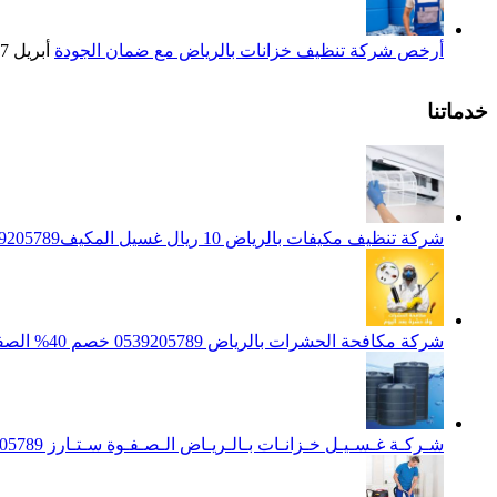
أرخص شركة تنظيف خزانات بالرياض مع ضمان الجودة
أبريل 27, 2025
خدماتنا
شركة تنظيف مكيفات بالرياض 10 ريال غسيل المكيف0539205789 تنظيف الوحدات الداخلية والخارجية
شركة مكافحة الحشرات بالرياض 0539205789 خصم 40% الصفوة ستارز لاباده الحشرات والقوارض
شـركـة غـسـيـل خـزانـات بـالـريـاض الـصـفـوة سـتـارز 0539205789