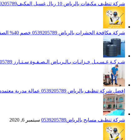
شركة تنظيف مكيفات بالرياض 10 ريال غسيل المكيف0539205789 تنظيف الوحدات الداخلية والخارجية
شركة مكافحة الحشرات بالرياض 0539205789 خصم 40% الصفوة ستارز لاباده الحشرات والقوارض
شـركـة غـسـيـل خـزانـات بـالـريـاض الـصـفـوة سـتـارز 0539205789
افضل شركة تنظيف بالرياض 0539205789 عمالة مدربة معتمده الصفوة ستارز
شركة تنظيف مسابح بالرياض0539205789
سبتمبر 6, 2020