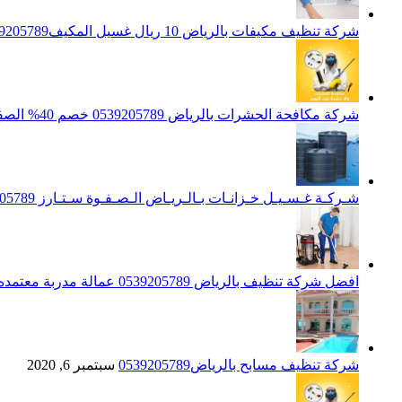
شركة تنظيف مكيفات بالرياض 10 ريال غسيل المكيف0539205789 تنظيف الوحدات الداخلية والخارجية
شركة مكافحة الحشرات بالرياض 0539205789 خصم 40% الصفوة ستارز لاباده الحشرات والقوارض
شـركـة غـسـيـل خـزانـات بـالـريـاض الـصـفـوة سـتـارز 0539205789
افضل شركة تنظيف بالرياض 0539205789 عمالة مدربة معتمده الصفوة ستارز
شركة تنظيف مسابح بالرياض0539205789
سبتمبر 6, 2020