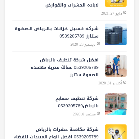
لاباده الحشرات والقوارض
مايو 27, 2021
شـركـة غـسـيـل خـزانـات بـالـريـاض الـصـفـوة
سـتـارز 0539205789
ديسمبر 23, 2020
افضل شركة تنظيف بالرياض
0539205789 عمالة مدربة معتمده
الصفوة ستارز
أكتوبر 31, 2020
شركة تنظيف مسابح
بالرياض0539205789
سبتمبر 6, 2020
شركة مكافحة حشرات بالرياض
0539205789 افضل انواع المبيدات للقضاء