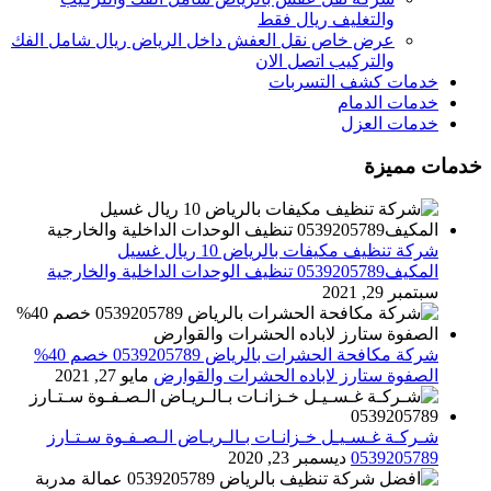
والتغليف ريال فقط
عرض خاص نقل العفش داخل الرياض ريال شامل الفك
والتركيب اتصل الان
خدمات كشف التسربات
خدمات الدمام
خدمات العزل
خدمات مميزة
شركة تنظيف مكيفات بالرياض 10 ريال غسيل
المكيف0539205789 تنظيف الوحدات الداخلية والخارجية
سبتمبر 29, 2021
شركة مكافحة الحشرات بالرياض 0539205789 خصم 40%
الصفوة ستارز لاباده الحشرات والقوارض
مايو 27, 2021
شـركـة غـسـيـل خـزانـات بـالـريـاض الـصـفـوة سـتـارز
0539205789
ديسمبر 23, 2020