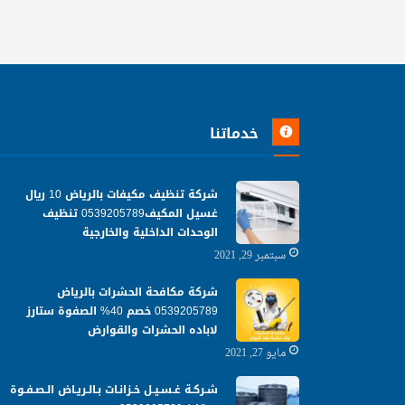
خدماتنا
شركة تنظيف مكيفات بالرياض 10 ريال
غسيل المكيف0539205789 تنظيف
الوحدات الداخلية والخارجية
سبتمبر 29, 2021
شركة مكافحة الحشرات بالرياض
0539205789 خصم 40% الصفوة ستارز
لاباده الحشرات والقوارض
مايو 27, 2021
شـركـة غـسـيـل خـزانـات بـالـريـاض الـصـفـوة