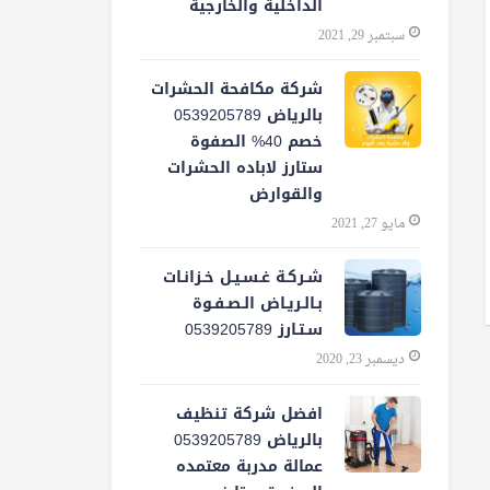
الداخلية والخارجية
سبتمبر 29, 2021
شركة مكافحة الحشرات
بالرياض 0539205789
خصم 40% الصفوة
ستارز لاباده الحشرات
والقوارض
مايو 27, 2021
شـركـة غـسـيـل خـزانـات
بـالـريـاض الـصـفـوة
سـتـارز 0539205789
ديسمبر 23, 2020
افضل شركة تنظيف
بالرياض 0539205789
عمالة مدربة معتمده