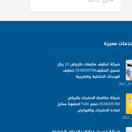
أبريل 27, 2025
دمات مميزة
شركة تنظيف مكيفات بالرياض 10 ريال
غسيل المكيف0539205789 تنظيف
الوحدات الداخلية والخارجية
شركة مكافحة الحشرات بالرياض
0539205789 خصم 40% الصفوة ستارز
لاباده الحشرات والقوارض
شـركـة غـسـيـل خـزانـات بـالـريـاض الـصـفـوة