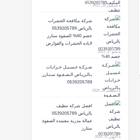
سبتمبر 29, 2021
شركة مكافحة الحشرات
بالرياض 0539205789
خصم 40% الصفوة ستارز
لاباده الحشرات والقوارض
مايو 27, 2021
شـركـة غـسـيـل خـزانـات
بـالـريـاض الـصـفـوة سـتـارز
0539205789
ديسمبر 23, 2020
افضل شركة تنظيف
بالرياض 0539205789
عمالة مدربة معتمده الصفوة
ستارز
أكتوبر 31, 2020