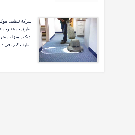
شركة تنظيف موكيت
بطرق حديثة وحديثة 
بديكور منزله ويح
تنظبف كنب فى دبي