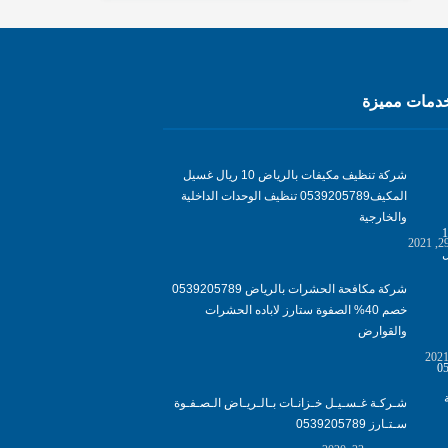
مات مميزة
شركة تنظيف مكيفات بالرياض 10 ريال غسيل
المكيف0539205789 تنظيف الوحدات الداخلية
والخارجية
شركة مكافحة الحشرات بالرياض 0539205789
خصم 40% الصفوة ستارز لاباده الحشرات
والقوارض
شـركـة غـسـيـل خـزانـات بـالـريـاض الـصـفـوة
سـتـارز 0539205789