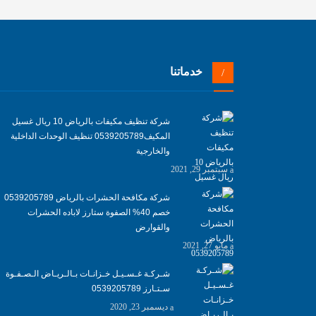
خدماتنا
شركة تنظيف مكيفات بالرياض 10 ريال غسيل
المكيف0539205789 تنظيف الوحدات الداخلية
والخارجية
سبتمبر 29, 2021
شركة مكافحة الحشرات بالرياض 0539205789
خصم 40% الصفوة ستارز لاباده الحشرات
والقوارض
مايو 27, 2021
شـركـة غـسـيـل خـزانـات بـالـريـاض الـصـفـوة
سـتـارز 0539205789
ديسمبر 23, 2020