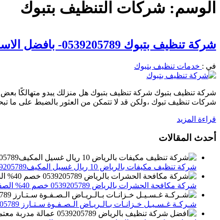
الوسم:
شركات التنظيف بتبوك
شركة تنظيف بتبوك 0539205789- بافضل الاسعار وخدمات احترافية
في :
خدمات تنظيف بتبوك
شركة تنظيف بتبوك شركة تنظيف بتبوك هل منزلك يبدو متهالكًا بعض ا
شركات تنظيف تبوك ،ولكن قد لا تتمكن من العثور بالضبط على ما تبحث 
قراءة المزيد
أحدث المقالات
شركة تنظيف مكيفات بالرياض 10 ريال غسيل المكيف0539205789 تنظيف الوحدات الداخلية والخارجية
شركة مكافحة الحشرات بالرياض 0539205789 خصم 40% الصفوة ستارز لاباده الحشرات والقوارض
شـركـة غـسـيـل خـزانـات بـالـريـاض الـصـفـوة سـتـارز 0539205789