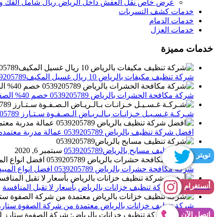
عرض خاص نقل العفش داخل الرياض ريال شامل الفك وال
خدمات كشف التسربات
خدمات الدمام
خدمات العزل
خدمات مميزة
شركة تنظيف مكيفات بالرياض 10 ريال غسيل المكيف0539205789 تنظيف الوحدات الداخلية والخارجية
شركة مكافحة الحشرات بالرياض 0539205789 خصم 40% الصفوة ستارز لاباده الحشرات والقوارض
شـركـة غـسـيـل خـزانـات بـالـريـاض الـصـفـوة سـتـارز 0539205789
افضل شركة تنظيف بالرياض 0539205789 عمالة مدربة معتمده الصفوة ستارز
شركة تنظيف مسابح بالرياض0539205789
سبتمبر 6, 2020
تويتر
شركة مكافحة حشرات بالرياض 0539205789 افضل انواع المبيدات للقضاء علي الحشرات
أنستغرام
أرخص شركة تنظيف خزانات بالرياض بأسعار لا تقبل المنافسة
م
شركة تنظيف خزانات بالرياض معتمدة من شركة الصفوة ستارز
إتصل الآن