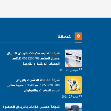
خدماتنا
شركة تنظيف مكيفات بالرياض 10 ريال
غسيل المكيف0539205789 تنظيف
الوحدات الداخلية والخارجية
سبتمبر 29, 2021
شركة مكافحة الحشرات بالرياض
0539205789 خصم 40% الصفوة ستارز
لاباده الحشرات والقوارض
مايو 27, 2021
شـركـة غـسـيـل خـزانـات بـالـريـاض الـصـفـوة