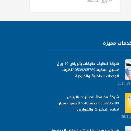
أبريل 27, 2025
دمات مميزة
شركة تنظيف مكيفات بالرياض 10 ريال
غسيل المكيف0539205789 تنظيف
الوحدات الداخلية والخارجية
شركة مكافحة الحشرات بالرياض
0539205789 خصم 40% الصفوة ستارز
لاباده الحشرات والقوارض
شـركـة غـسـيـل خـزانـات بـالـريـاض الـصـفـوة