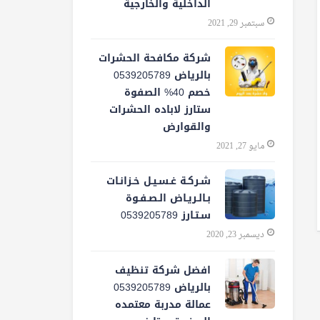
الداخلية والخارجية
سبتمبر 29, 2021
شركة مكافحة الحشرات
بالرياض 0539205789
خصم 40% الصفوة
ستارز لاباده الحشرات
والقوارض
مايو 27, 2021
شـركـة غـسـيـل خـزانـات
بـالـريـاض الـصـفـوة
سـتـارز 0539205789
ديسمبر 23, 2020
افضل شركة تنظيف
بالرياض 0539205789
عمالة مدربة معتمده