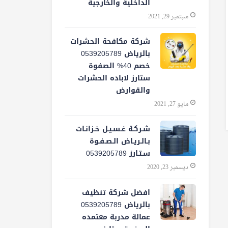
الداخلية والخارجية
سبتمبر 29, 2021
شركة مكافحة الحشرات
بالرياض 0539205789
خصم 40% الصفوة
ستارز لاباده الحشرات
والقوارض
مايو 27, 2021
شـركـة غـسـيـل خـزانـات
بـالـريـاض الـصـفـوة
سـتـارز 0539205789
ديسمبر 23, 2020
افضل شركة تنظيف
بالرياض 0539205789
عمالة مدربة معتمده