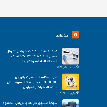
خدماتنا
شركة تنظيف مكيفات بالرياض 10 ريال
غسيل المكيف0539205789 تنظيف
الوحدات الداخلية والخارجية
سبتمبر 29, 2021
شركة مكافحة الحشرات بالرياض
0539205789 خصم 40% الصفوة ستارز
لاباده الحشرات والقوارض
مايو 27, 2021
شـركـة غـسـيـل خـزانـات بـالـريـاض الـصـفـوة