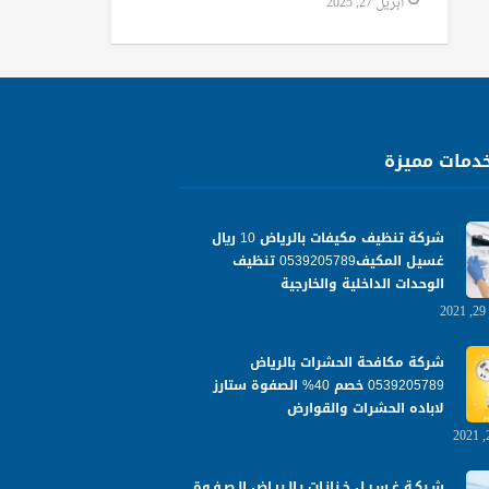
أبريل 27, 2025
دمات مميزة
شركة تنظيف مكيفات بالرياض 10 ريال
غسيل المكيف0539205789 تنظيف
الوحدات الداخلية والخارجية
شركة مكافحة الحشرات بالرياض
0539205789 خصم 40% الصفوة ستارز
لاباده الحشرات والقوارض
شـركـة غـسـيـل خـزانـات بـالـريـاض الـصـفـوة