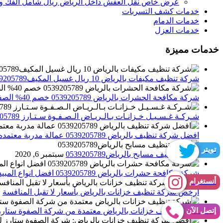
عرض خاص نقل العفش داخل الرياض ريال شامل الفك وال
خدمات كشف التسربات
خدمات الدمام
خدمات العزل
خدمات مميزة
شركة تنظيف مكيفات بالرياض 10 ريال غسيل المكيف0539205789 تنظيف الوحدات الداخلية والخارجية
شركة مكافحة الحشرات بالرياض 0539205789 خصم 40% الصفوة ستارز لاباده الحشرات والقوارض
شـركـة غـسـيـل خـزانـات بـالـريـاض الـصـفـوة سـتـارز 0539205789
افضل شركة تنظيف بالرياض 0539205789 عمالة مدربة معتمده الصفوة ستارز
تويتر
شركة تنظيف مسابح بالرياض0539205789
سبتمبر 6, 2020
شركة مكافحة حشرات بالرياض 0539205789 افضل انواع المبيدات للقضاء علي الحشرات
أنستغرام
أرخص شركة تنظيف خزانات بالرياض بأسعار لا تقبل المنافسة
م
إتصل الآن
شركة تنظيف خزانات بالرياض معتمدة من شركة الصفوة ستارز