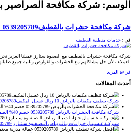
الوسم:
شركة مكافحة الصراصير ب
شركة مكافحة حشرات بالقطيف0539205789 الـصـفـوة سـتـارز لمـكافـحة الـحـشرات والـقوارض
في :
خدمات منطقة القطيف
شركة مكافحة حشرات بالقطيف مع الصفوة ستارز عميلنا العزيز نحن 
العملاء ، لأن حل مشاكلهم مع الحشرات والقوارض وتلبية جميع طلباتهم
قراءة المزيد
أحدث المقالات
شركة تنظيف مكيفات بالرياض 10 ريال غسيل المكيف0539205789 تنظيف الوحدات الداخلية والخارجية
شركة مكافحة الحشرات بالرياض 0539205789 خصم 40% الصفوة ستارز لاباده الحشرات والقوارض
شـركـة غـسـيـل خـزانـات بـالـريـاض الـصـفـوة سـتـارز 0539205789