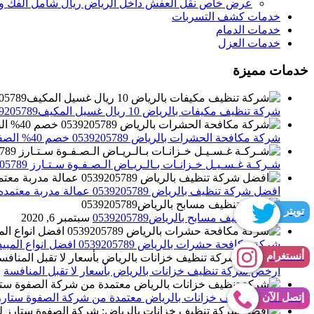
عرض خاص نقل العفش داخل الرياض ريال شامل الفك وال
خدمات كشف التسربات
خدمات الدمام
خدمات العزل
خدمات مميزة
شركة تنظيف مكيفات بالرياض 10 ريال غسيل المكيف0539205789 تنظيف الوحدات الداخلية والخارجية
شركة مكافحة الحشرات بالرياض 0539205789 خصم 40% الصفوة ستارز لاباده الحشرات والقوارض
شـركـة غـسـيـل خـزانـات بـالـريـاض الـصـفـوة سـتـارز 0539205789
افضل شركة تنظيف بالرياض 0539205789 عمالة مدربة معتمده الصفوة ستارز
تويتر
شركة تنظيف مسابح بالرياض0539205789
سبتمبر 6, 2020
شركة مكافحة حشرات بالرياض 0539205789 افضل انواع المبيدات للقضاء علي الحشرات
أنستغرام
أرخص شركة تنظيف خزانات بالرياض بأسعار لا تقبل المنافسة
م
إتصل الآن
شركة تنظيف خزانات بالرياض معتمدة من شركة الصفوة ستارز