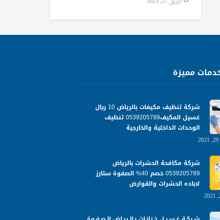
أبريل 27, 2025
دمات مميزة
شركة تنظيف مكيفات بالرياض 10 ريال
غسيل المكيف0539205789 تنظيف
الوحدات الداخلية والخارجية
شركة مكافحة الحشرات بالرياض
0539205789 خصم 40% الصفوة ستارز
لاباده الحشرات والقوارض
شـركـة غـسـيـل خـزانـات بـالـريـاض الـصـفـوة