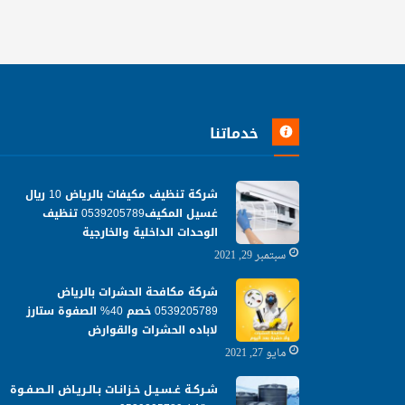
خدماتنا
شركة تنظيف مكيفات بالرياض 10 ريال
غسيل المكيف0539205789 تنظيف
الوحدات الداخلية والخارجية
سبتمبر 29, 2021
شركة مكافحة الحشرات بالرياض
0539205789 خصم 40% الصفوة ستارز
لاباده الحشرات والقوارض
مايو 27, 2021
شـركـة غـسـيـل خـزانـات بـالـريـاض الـصـفـوة