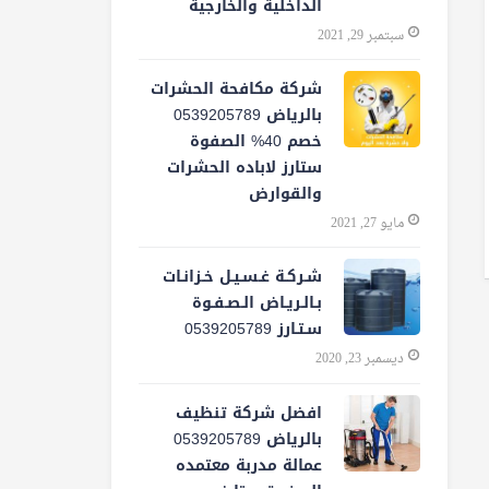
الداخلية والخارجية
سبتمبر 29, 2021
شركة مكافحة الحشرات
بالرياض 0539205789
خصم 40% الصفوة
ستارز لاباده الحشرات
والقوارض
مايو 27, 2021
شـركـة غـسـيـل خـزانـات
بـالـريـاض الـصـفـوة
سـتـارز 0539205789
ديسمبر 23, 2020
افضل شركة تنظيف
بالرياض 0539205789
عمالة مدربة معتمده