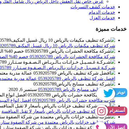
عرض خاص نقل العفش داخل الرياض ريال شامل الفك وال
خدمات كشف التسربات
خدمات الدمام
خدمات العزل
خدمات مميزة
شركة تنظيف مكيفات بالرياض 10 ريال غسيل المكيف0539205789 تنظيف الوحدات الداخلية والخارجية
شركة مكافحة الحشرات بالرياض 0539205789 خصم 40% الصفوة ستارز لاباده الحشرات والقوارض
شـركـة غـسـيـل خـزانـات بـالـريـاض الـصـفـوة سـتـارز 0539205789
افضل شركة تنظيف بالرياض 0539205789 عمالة مدربة معتمده الصفوة ستارز
شركة تنظيف مسابح بالرياض0539205789
سبتمبر 6, 2020
تويتر
شركة مكافحة حشرات بالرياض 0539205789 افضل انواع المبيدات للقضاء علي الحشرات
أنستغرام
أرخص شركة تنظيف خزانات بالرياض بأسعار لا تقبل المنافسة
م
شركة تنظيف خزانات بالرياض معتمدة من شركة الصفوة ستارز
إتصل الآن