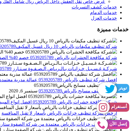
عرض خاص نقل العفش داخل الرياض ريال شامل الفك وال
خدمات كشف التسربات
خدمات الدمام
خدمات العزل
خدمات مميزة
شركة تنظيف مكيفات بالرياض 10 ريال غسيل المكيف0539205789 تنظيف الوحدات الداخلية والخارجية
شركة مكافحة الحشرات بالرياض 0539205789 خصم 40% الصفوة ستارز لاباده الحشرات والقوارض
شـركـة غـسـيـل خـزانـات بـالـريـاض الـصـفـوة سـتـارز 0539205789
افضل شركة تنظيف بالرياض 0539205789 عمالة مدربة معتمده الصفوة ستارز
تويتر
شركة تنظيف مسابح بالرياض0539205789
سبتمبر 6, 2020
شركة مكافحة حشرات بالرياض 0539205789 افضل انواع المبيدات للقضاء علي الحشرات
أنستغرام
أرخص شركة تنظيف خزانات بالرياض بأسعار لا تقبل المنافسة
م
إتصل الآن
شركة تنظيف خزانات بالرياض معتمدة من شركة الصفوة ستارز