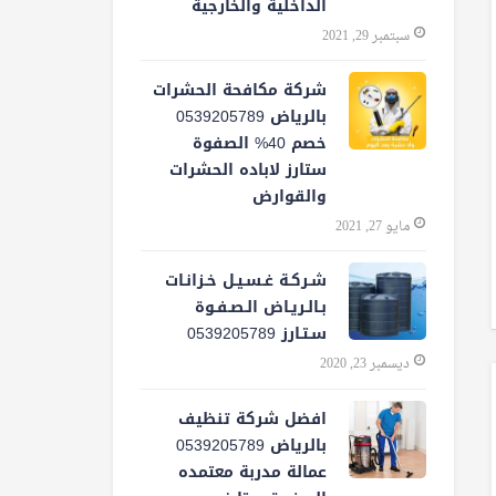
الداخلية والخارجية
سبتمبر 29, 2021
شركة مكافحة الحشرات
بالرياض 0539205789
خصم 40% الصفوة
ستارز لاباده الحشرات
والقوارض
مايو 27, 2021
شـركـة غـسـيـل خـزانـات
بـالـريـاض الـصـفـوة
سـتـارز 0539205789
ديسمبر 23, 2020
افضل شركة تنظيف
بالرياض 0539205789
عمالة مدربة معتمده