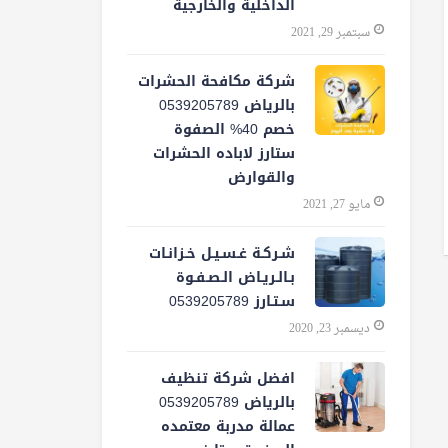
الداخلية والخارجية
سبتمبر 29, 2021
شركة مكافحة الحشرات
بالرياض 0539205789
خصم 40% الصفوة
ستارز لاباده الحشرات
والقوارض
مايو 27, 2021
شـركـة غـسـيـل خـزانـات
بـالـريـاض الـصـفـوة
سـتـارز 0539205789
ديسمبر 23, 2020
افضل شركة تنظيف
بالرياض 0539205789
عمالة مدربة معتمده