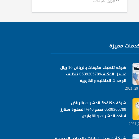
أبريل 27, 2025
دمات مميزة
شركة تنظيف مكيفات بالرياض 10 ريال
غسيل المكيف0539205789 تنظيف
الوحدات الداخلية والخارجية
شركة مكافحة الحشرات بالرياض
0539205789 خصم 40% الصفوة ستارز
لاباده الحشرات والقوارض
شـركـة غـسـيـل خـزانـات بـالـريـاض الـصـفـوة