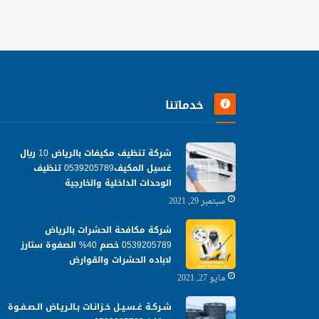
خدماتنا
شركة تنظيف مكيفات بالرياض 10 ريال
غسيل المكيف0539205789 تنظيف
الوحدات الداخلية والخارجية
سبتمبر 29, 2021
شركة مكافحة الحشرات بالرياض
0539205789 خصم 40% الصفوة ستارز
لاباده الحشرات والقوارض
مايو 27, 2021
شـركـة غـسـيـل خـزانـات بـالـريـاض الـصـفـوة