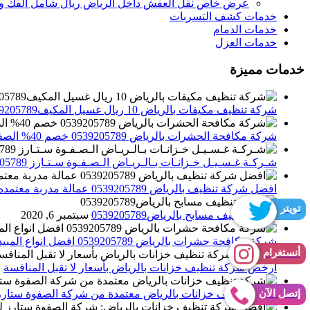
عرض خاص نقل العفش داخل الرياض ريال شامل الفك وال
خدمات كشف التسربات
خدمات الدمام
خدمات العزل
خدمات مميزة
شركة تنظيف مكيفات بالرياض 10 ريال غسيل المكيف0539205789 تنظيف الوحدات الداخلية والخارجية
شركة مكافحة الحشرات بالرياض 0539205789 خصم 40% الصفوة ستارز لاباده الحشرات والقوارض
شـركـة غـسـيـل خـزانـات بـالـريـاض الـصـفـوة سـتـارز 0539205789
افضل شركة تنظيف بالرياض 0539205789 عمالة مدربة معتمده الصفوة ستارز
تويتر
شركة تنظيف مسابح بالرياض0539205789
سبتمبر 6, 2020
شركة مكافحة حشرات بالرياض 0539205789 افضل انواع المبيدات للقضاء علي الحشرات
أنستغرام
أرخص شركة تنظيف خزانات بالرياض بأسعار لا تقبل المنافسة
م
إتصل الآن
شركة تنظيف خزانات بالرياض معتمدة من شركة الصفوة ستارز