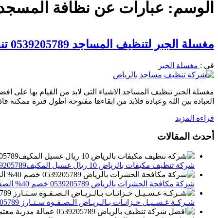
الوسم:
عبارات عن نظافة المسجد
مغسلة الجبر لتنظيف المساجد 0539205789 تنظيف وتعقيم السجاد والموكيت ودورات المياه 30%خصم
في :
مغسلة الجبر
مغسلة الجبر تنظيف المساجد الاشياء التى لابد من القيام بها على افض
العبادة بين الله وعبادة فلابد من ابقاءها مفتوحة اطول فترة ممكنة ف
قراءة المزيد
أحدث المقالات
شركة تنظيف مكيفات بالرياض 10 ريال غسيل المكيف0539205789 تنظيف الوحدات الداخلية والخارجية
شركة مكافحة الحشرات بالرياض 0539205789 خصم 40% الصفوة ستارز لاباده الحشرات والقوارض
شـركـة غـسـيـل خـزانـات بـالـريـاض الـصـفـوة سـتـارز 0539205789