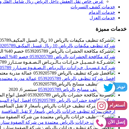
عرض خاص نقل العفش داخل الرياض ريال شامل الفك وال
خدمات كشف التسربات
خدمات الدمام
خدمات العزل
خدمات مميزة
شركة تنظيف مكيفات بالرياض 10 ريال غسيل المكيف0539205789 تنظيف الوحدات الداخلية والخارجية
شركة مكافحة الحشرات بالرياض 0539205789 خصم 40% الصفوة ستارز لاباده الحشرات والقوارض
شـركـة غـسـيـل خـزانـات بـالـريـاض الـصـفـوة سـتـارز 0539205789
افضل شركة تنظيف بالرياض 0539205789 عمالة مدربة معتمده الصفوة ستارز
تويتر
شركة تنظيف مسابح بالرياض0539205789
سبتمبر 6, 2020
شركة مكافحة حشرات بالرياض 0539205789 افضل انواع المبيدات للقضاء علي الحشرات
أنستغرام
أرخص شركة تنظيف خزانات بالرياض بأسعار لا تقبل المنافسة
م
إتصل الآن
شركة تنظيف خزانات بالرياض معتمدة من شركة الصفوة ستارز