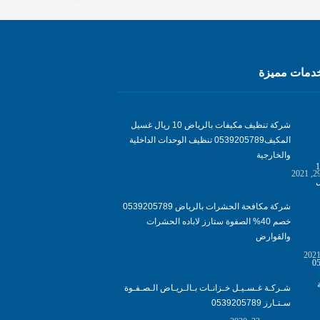
مات مميزة
شركة تنظيف مكيفات بالرياض 10 ريال غسيل
المكيف0539205789 تنظيف الوحدات الداخلية
والخارجية
شركة مكافحة الحشرات بالرياض 0539205789
خصم 40% الصفوة ستارز لاباده الحشرات
والقوارض
شـركـة غـسـيـل خـزانـات بـالـريـاض الـصـفـوة
سـتـارز 0539205789