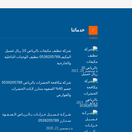
خدماتنا
شركة تنظيف مكيفات بالرياض 10 ريال غسيل
المكيف0539205789 تنظيف الوحدات الداخلية
والخارجية
سبتمبر 29, 2021
شركة مكافحة الحشرات بالرياض 0539205789
خصم 40% الصفوة ستارز لاباده الحشرات
والقوارض
مايو 27, 2021
شـركـة غـسـيـل خـزانـات بـالـريـاض الـصـفـوة
سـتـارز 0539205789
ديسمبر 23, 2020