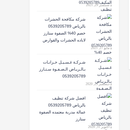
سبتمبر 29, 2021
شركة مكافحة الحشرات
بالرياض 0539205789
خصم 40% الصفوة ستارز
لاباده الحشرات والقوارض
مايو 27, 2021
شـركـة غـسـيـل خـزانـات
بـالـريـاض الـصـفـوة سـتـارز
0539205789
ديسمبر 23, 2020
افضل شركة تنظيف
بالرياض 0539205789
عمالة مدربة معتمده الصفوة
ستارز
أكتوبر 31, 2020