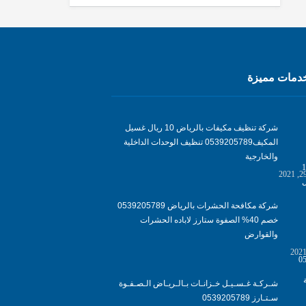
مات مميزة
شركة تنظيف مكيفات بالرياض 10 ريال غسيل
المكيف0539205789 تنظيف الوحدات الداخلية
والخارجية
شركة مكافحة الحشرات بالرياض 0539205789
خصم 40% الصفوة ستارز لاباده الحشرات
والقوارض
شـركـة غـسـيـل خـزانـات بـالـريـاض الـصـفـوة
سـتـارز 0539205789