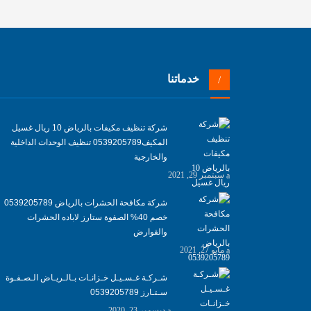
خدماتنا
شركة تنظيف مكيفات بالرياض 10 ريال غسيل
المكيف0539205789 تنظيف الوحدات الداخلية
والخارجية
سبتمبر 29, 2021
شركة مكافحة الحشرات بالرياض 0539205789
خصم 40% الصفوة ستارز لاباده الحشرات
والقوارض
مايو 27, 2021
شـركـة غـسـيـل خـزانـات بـالـريـاض الـصـفـوة
سـتـارز 0539205789
ديسمبر 23, 2020