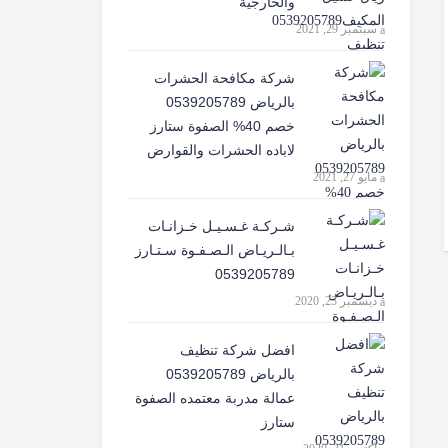
والخارجية
سبتمبر 29, 2021
شركة مكافحة الحشرات
بالرياض 0539205789
خصم 40% الصفوة ستارز
لاباده الحشرات والقوارض
مايو 27, 2021
شـركـة غـسـيـل خـزانـات
بـالـريـاض الـصـفـوة سـتـارز
0539205789
ديسمبر 23, 2020
افضل شركة تنظيف
بالرياض 0539205789
عمالة مدربة معتمده الصفوة
ستارز