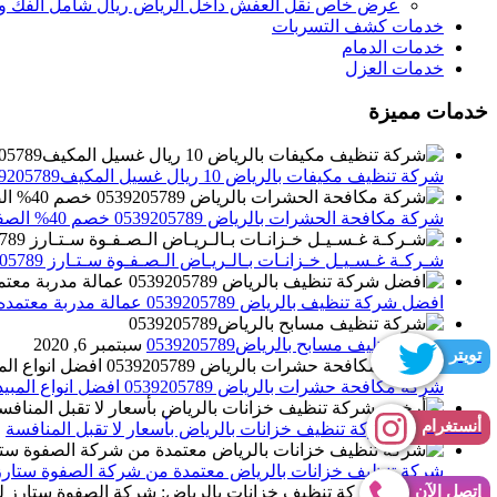
عرض خاص نقل العفش داخل الرياض ريال شامل الفك وال
خدمات كشف التسربات
خدمات الدمام
خدمات العزل
خدمات مميزة
شركة تنظيف مكيفات بالرياض 10 ريال غسيل المكيف0539205789 تنظيف الوحدات الداخلية والخارجية
شركة مكافحة الحشرات بالرياض 0539205789 خصم 40% الصفوة ستارز لاباده الحشرات والقوارض
شـركـة غـسـيـل خـزانـات بـالـريـاض الـصـفـوة سـتـارز 0539205789
افضل شركة تنظيف بالرياض 0539205789 عمالة مدربة معتمده الصفوة ستارز
شركة تنظيف مسابح بالرياض0539205789
سبتمبر 6, 2020
تويتر
شركة مكافحة حشرات بالرياض 0539205789 افضل انواع المبيدات للقضاء علي الحشرات
أنستغرام
أرخص شركة تنظيف خزانات بالرياض بأسعار لا تقبل المنافسة
م
شركة تنظيف خزانات بالرياض معتمدة من شركة الصفوة ستارز
إتصل الآن