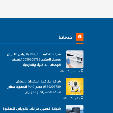
خدماتنا
شركة تنظيف مكيفات بالرياض 10 ريال
غسيل المكيف0539205789 تنظيف
الوحدات الداخلية والخارجية
سبتمبر 29, 2021
شركة مكافحة الحشرات بالرياض
0539205789 خصم 40% الصفوة ستارز
لاباده الحشرات والقوارض
مايو 27, 2021
شـركـة غـسـيـل خـزانـات بـالـريـاض الـصـفـوة