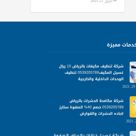
أبريل 27, 2025
دمات مميزة
شركة تنظيف مكيفات بالرياض 10 ريال
غسيل المكيف0539205789 تنظيف
الوحدات الداخلية والخارجية
شركة مكافحة الحشرات بالرياض
0539205789 خصم 40% الصفوة ستارز
لاباده الحشرات والقوارض
شـركـة غـسـيـل خـزانـات بـالـريـاض الـصـفـوة