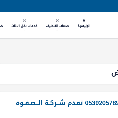
الرئيسية
خدمات التنظيف
خدمات نقل الاثاث
خد
ض
شركة نقل اثاث غرب الرياض 0539205789 تقدم شــركـة الــصـفـوة