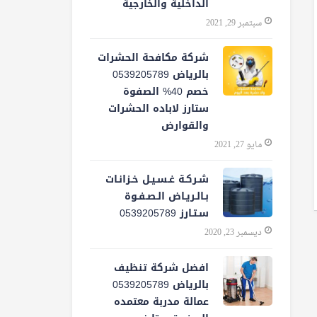
الداخلية والخارجية
سبتمبر 29, 2021
شركة مكافحة الحشرات
بالرياض 0539205789
خصم 40% الصفوة
ستارز لاباده الحشرات
والقوارض
مايو 27, 2021
شـركـة غـسـيـل خـزانـات
بـالـريـاض الـصـفـوة
سـتـارز 0539205789
ديسمبر 23, 2020
افضل شركة تنظيف
بالرياض 0539205789
عمالة مدربة معتمده