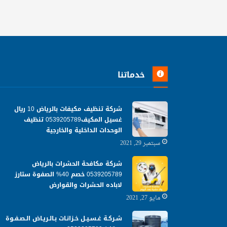
خدماتنا
شركة تنظيف مكيفات بالرياض 10 ريال
غسيل المكيف0539205789 تنظيف
الوحدات الداخلية والخارجية
سبتمبر 29, 2021
شركة مكافحة الحشرات بالرياض
0539205789 خصم 40% الصفوة ستارز
لاباده الحشرات والقوارض
مايو 27, 2021
شـركـة غـسـيـل خـزانـات بـالـريـاض الـصـفـوة