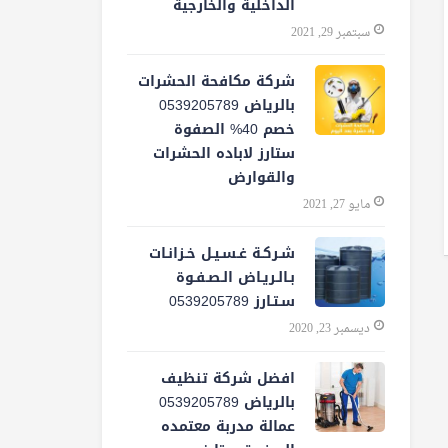
الداخلية والخارجية
سبتمبر 29, 2021
شركة مكافحة الحشرات
بالرياض 0539205789
خصم 40% الصفوة
ستارز لاباده الحشرات
والقوارض
مايو 27, 2021
شـركـة غـسـيـل خـزانـات
بـالـريـاض الـصـفـوة
سـتـارز 0539205789
ديسمبر 23, 2020
افضل شركة تنظيف
بالرياض 0539205789
عمالة مدربة معتمده