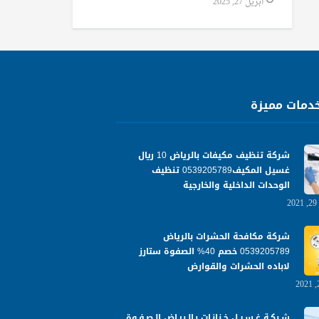
أبريل 27, 2025
دمات مميزة
شركة تنظيف مكيفات بالرياض 10 ريال
غسيل المكيف0539205789 تنظيف
الوحدات الداخلية والخارجية
شركة مكافحة الحشرات بالرياض
0539205789 خصم 40% الصفوة ستارز
لاباده الحشرات والقوارض
شـركـة غـسـيـل خـزانـات بـالـريـاض الـصـفـوة