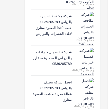
سبتمبر 29, 2021
شركة مكافحة الحشرات
بالرياض 0539205789
خصم 40% الصفوة ستارز
لاباده الحشرات والقوارض
مايو 27, 2021
شـركـة غـسـيـل خـزانـات
بـالـريـاض الـصـفـوة سـتـارز
0539205789
ديسمبر 23, 2020
افضل شركة تنظيف
بالرياض 0539205789
عمالة مدربة معتمده الصفوة
ستارز
أكتوبر 31, 2020