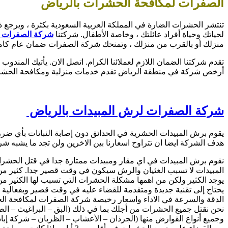
الصفرات لمكافحة الحشرات بالرياض
تنتشر الحشرات الضارة في المملكة العربية السعودية بكثرة ، ويرجع 
لحياتك وحياة أفراد عائلتك ، وخاصة الأطفال. شركتنا
شركة الصفرات ل
منزلك أو بالقرب من منزلك ، وتمنحك شركة الصفرات ضمان عام كامل لج
تقدم شركتنا الضمان اللازم لعملائنا الكرام. اتصل الان. يأتيك المن
أرخص شركة في منطقة الرياض تقدم خدمات منزلية ومكافحة الحشرات. ك
شركة الصفرات لرش المبيدات بالرياض
يقوم برش المبيدات الحشرية في الحدائق دون إصابة النباتات بأي ضرر أ
هدف الشركة ايضا ان تتراوح اسعارنا بين الاخرين ولن تجد ما يشبه ش
نقوم برش المبيدات في اي مقار ومبيدات ممتازة جدا في قتل الحشرا
المبيدات لا تسبب الغثيان والرش سيكون في وقت قصير جدا. كثير م
يوجد الكثير ولكن من اهمها مشكلة الحشرات التي تسبب لها الكثير 
يحتاج إلى تقنية جديدة ومتقدمة للقضاء عليه في وقت قصير وبفعالية ك
الدقة والسرعة في الاداء واسعار رخيصة شركة الصفرات لمكافحة ال
نحن نقتل جميع الحشرات من أجلك بما في ذلك (البق – البراغيث – الصرا
وجميع أنواع القوارض منها (الجرذان – الأعشاب – الظربان – شركة إباد