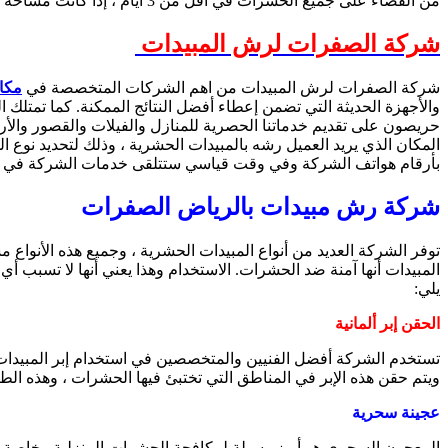
من القضاء على جميع الحشرات في أقل من 3 أيام ، إذا كانت مساحة المكان كبيرة جدًا ، وإذا كان المنزل صغيرًا ، سينتهي بكثرة في غضون 12 ساعة. يجب عليك الاتصال بالشركة وسيتم تنفيذ المهمة
شركة الصفرات لرش المبيدات
شركة الصفرات لرش المبيدات من اهم الشركات المتخصصة في
مكا
والأجهزة الحديثة التي تضمن إعطاء أفضل النتائج الممكنة. كما تمتلك
حريصون على تقديم خدماتنا الحصرية للمنازل والفيلات والقصور وال
المكان الذي يريد العميل رشه بالمبيدات الحشرية ، وذلك لتحديد نوع
بأرقام هواتف الشركة وفي وقت قياسي ستتلقى خدمات الشركة في أي
شركة رش مبيدات بالرياض الصفرات
توفر الشركة العديد من أنواع المبيدات الحشرية ، وجميع هذه الأنوا
المبيدات أنها آمنة ضد الحشرات. الاستخدام وهذا يعني أنها لا تسبب
يلي:
الحقن إبر ألمانية
تستخدم الشركة أفضل الفنيين والمتخصصين في استخدام إبر المبيدات ا
ويتم حقن هذه الإبر في المناطق التي تختبئ فيها الحشرات ، وهذه الطر
عجينة سحرية
المعجون السحري هو أبرز وسيلة لمكافحة الحشرات المنزلية وخاصة ا