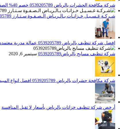
شركة مكافحة الحشرات بالرياض 0539205789 خصم 40% الصفوة ستارز لاباده الحشرات والقوارض
شـركـة غـسـيـل خـزانـات بـالـريـاض الـصـفـوة سـتـارز 0539205789
افضل شركة تنظيف بالرياض 0539205789 عمالة مدربة معتمده الصفوة ستارز
شركة تنظيف مسابح بالرياض0539205789
سبتمبر 6, 2020
شركة مكافحة حشرات بالرياض 0539205789 افضل انواع المبيدات للقضاء علي الحشرات
أرخص شركة تنظيف خزانات بالرياض بأسعار لا تقبل المنافسة
م