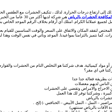
ذلك إلى ارتفاع درجات الحرارة. لذلك ، تتكيف الحشرات مع الطقس الحا
مكافحة الحشرات بالرياض
هي شركة لديها أكثر 
ميع عملائنا الكرام. امتلك أي أرقام بخلاف الرقم الموحد الخاص بنا
دوب المختص لتفقد المكان والاتفاق على السعر والوقت المناسبين للقيا
ما نتميز بالتزامنا بمواعيدنا. الموعد ونأتي في نفس الوقت وهذا لم
و مواد كيميائية. هدف شركتنا هو التخلص التام من الحشرات والقوارض ال
ركتنا في اي مقر؟
ت بطريقة فعالة جدا جدا
ن الناس لديهم معضلات
من الاحراج والامراض وتقضي على الحشرات
بيرة ، وشركتنا توفر لك هذا العمل
حشرات بالرياض
صير – النمل – النمل الأبيض – الخنافس -) إلخ. .
ة الآفات بالرياض سننتهي)