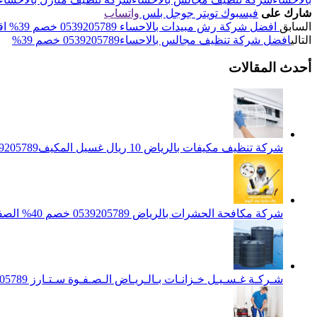
شارك على
فيسبوك
تويتر
جوجل بلس
واتساب
السابق
افضل شركة رش مبيدات بالاحساء 0539205789 خصم 39% اقوي المبيدات للقضاء علي الحشرات
التالي
افضل شركة تنظيف مجالس بالاحساء0539205789 خصم 39%
أحدث المقالات
شركة تنظيف مكيفات بالرياض 10 ريال غسيل المكيف0539205789 تنظيف الوحدات الداخلية والخارجية
شركة مكافحة الحشرات بالرياض 0539205789 خصم 40% الصفوة ستارز لاباده الحشرات والقوارض
شـركـة غـسـيـل خـزانـات بـالـريـاض الـصـفـوة سـتـارز 0539205789