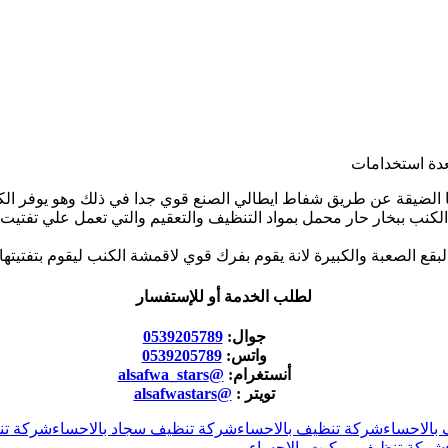
عدة استخدامات
يا الضيقة عن طريق شفاط ايطالي الصنع قوي جدا في ذلك وهو يوفر ال
نب ببخار حار محمل بمواد التنظيف والتعقيم والتي تعمل علي تفتيت ك
ع الصعبة والكبيرة لانة يقوم بفرك قوي لاقمشة الكنب ليقوم بتفتيتها 
لطلب الخدمة أو للإستفسار
جوال:
0539205789
واتس:
0539205789
أنستغرام:
@alsafwa_stars
تويتر :
@alsafwastars
بالاحساء
شركة تنظيف بالاحساء
شركة تنظيف سجاد بالاحساء
شركة تن
شركة تنظيف موكيت بالاحساء