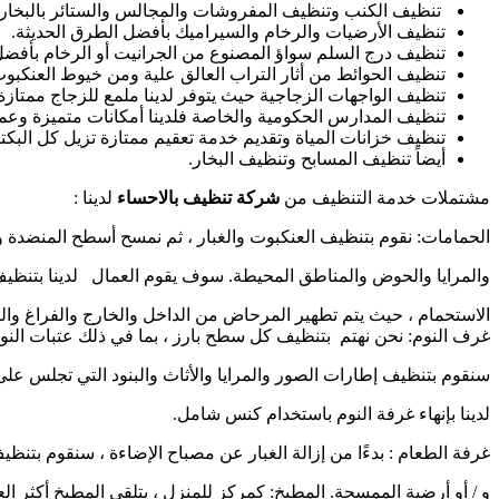
تنظيف الكنب وتنظيف المفروشات والمجالس والستائر بالبخار.
تنظيف الأرضيات والرخام والسيراميك بأفضل الطرق الحديثة.
تنظيف درج السلم سواؤ المصنوع من الجرانيت أو الرخام بأفضل 
تنظيف الحوائط من أثار التراب العالق علية ومن خيوط العنكبوت
تنظيف الواجهات الزجاجية حيث يتوفر لدينا ملمع للزجاج ممتاز
تنظيف المدارس الحكومية والخاصة فلدينا أمكانات متميزة وعمال
تنظيف خزانات المياة وتقديم خدمة تعقيم ممتازة تزيل كل البكتر
أيضاً تنظيف المسابح وتنظيف البخار.
مشتملات خدمة التنظيف من
شركة تنظيف بالاحساء
لدينا :
الحمامات: نقوم بتنظيف العنكبوت والغبار ، ثم نمسح أسطح المنضدة 
والمرايا والحوض والمناطق المحيطة. سوف يقوم العمال لدينا بتنظيف
الاستحمام ، حيث يتم تطهير المرحاض من الداخل والخارج والفراغ وا
غرف النوم: نحن نهتم بتنظيف كل سطح بارز ، بما في ذلك عتبات النوافذ و baseboards. بعد
سنقوم بتنظيف إطارات الصور والمرايا والأثاث والبنود التي تجلس عل
لدينا بإنهاء غرفة النوم باستخدام كنس شامل.
غرفة الطعام : بدءًا من إزالة الغبار عن مصباح الإضاءة ، سنقوم بتنظ
و / أو أرضية الممسحة. المطبخ: كمركز للمنزل ، يتلقى المطبخ أكثر ال