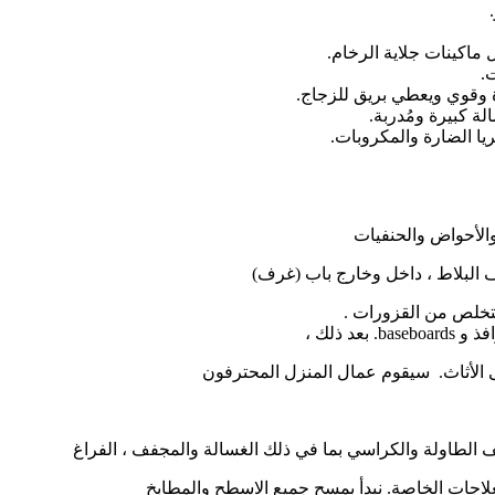
ماكينات جلاية الرخام.
.
ة وقوي ويعطي بريق للزجاج.
ة كبيرة ومُدربة.
يا الضارة والمكروبات.
والأحواض والحنفيات
 البلاط ، داخل وخارج باب (غرف)
لتخلص من القزورات .
 ذلك ،
ى الأثاث. سيقوم عمال المنزل المحترفون
يف الطاولة والكراسي بما في ذلك الغسالة والمجفف ، الفراغ
علاجات الخاصة. نبدأ بمسح جميع الاسطح والمطابخ