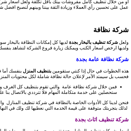
أو من خلال تنظيف كامل مفروشات بيتك بأقل تكلفة ولعل اسعار شركا
عمل على تحسين رأي العملاء وزيادة الثقة بيننا وبينهم لنصبح افضل شر
شركة نظافة
ولعل
شركة تنظيف بالبخار بجدة
لديها كل إمكانات النظافة بالبخار س
ولديها ارخص اسعار الكنب ويمكنك زيارة فروع الشركة لتشاهد بنفسك
شركة نظافة عامة بجدة
هذه الخطوات في حال إذا كنتي ستقومين
بتنظيف المنزل
بنفسك أما في
فحسب بل سيمتد الأمر لإعلان حالة نظافة شاملة لكل محتويات المنز
فمن خلال شركة نظافة عامة والتي تقوم بتنظيف كل الغرف والم
ستحصلين على خدمة متكاملة المهام فلا تترددي بالاتصال بنا ع
فنحن لدينا كل الأدوات الخاصة بالنظافة في شركة تنظيف المنازل وال
لذلك بتجربتك متوقفة على قيمة الخدمة التي نعطيها لك ولك في النها
شركة تنظيف اثاث بجدة
اسعار شركات تنظيف المنازل بجدة تتميز بمجموعة من المميزات الرائد