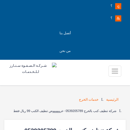
؟
؟
أتصل بنا
من نحن
الرئيسية
خدمات الخرج
شركة تنظيف كنب بالخرج 0539205789 -عروووووض تنظيف الكنب 99 ريال فقط