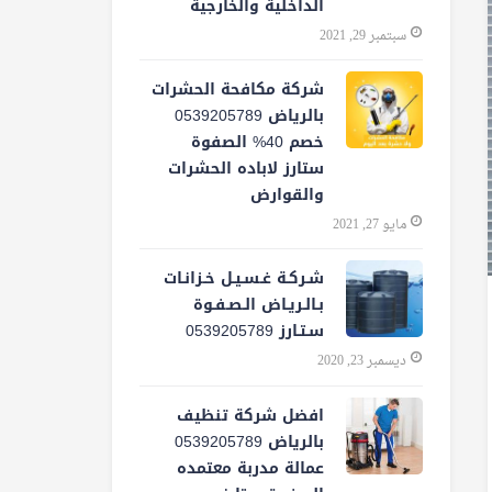
الداخلية والخارجية
سبتمبر 29, 2021
شركة مكافحة الحشرات
بالرياض 0539205789
خصم 40% الصفوة
ستارز لاباده الحشرات
والقوارض
مايو 27, 2021
شـركـة غـسـيـل خـزانـات
بـالـريـاض الـصـفـوة
سـتـارز 0539205789
ديسمبر 23, 2020
افضل شركة تنظيف
بالرياض 0539205789
عمالة مدربة معتمده