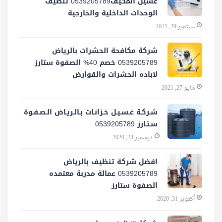
غسيل المكيف0539205789 تنظيف
الوحدات الداخلية والخارجية
سبتمبر 29, 2021
شركة مكافحة الحشرات بالرياض
0539205789 خصم 40% الصفوة ستارز
لاباده الحشرات والقوارض
مايو 27, 2021
شـركـة غـسـيـل خـزانـات بـالـريـاض الـصـفـوة
سـتـارز 0539205789
ديسمبر 23, 2020
افضل شركة تنظيف بالرياض
0539205789 عمالة مدربة معتمده
الصفوة ستارز
أكتوبر 31, 2020