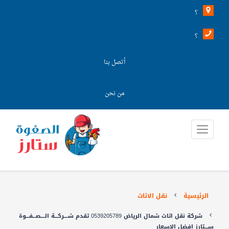
؟
؟
أتصل بنا
من نحن
الرئيسية
نقل الاثاث
شركة نقل اثاث شمال الرياض 0539205789 تقدم شــــركـــة الــــصـــفـــوة
ســـتارز افضل الاسعار