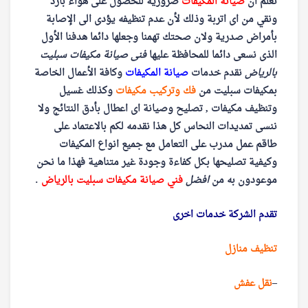
نعلم ان
صيانة المكيفات
ضرورية للحصول على هواء بارد
ونقي من اى اتربة وذلك لأن عدم تنظيفه يؤدى الى الإصابة
بأمراض صدرية ولان صحتك تهمنا وجعلها دائما هدفنا الأول
الذى نسعى دائما للمحافظة عليها
فنى صيانة مكيفات سبليت
بالرياض
نقدم خدمات
صيانة المكيفات
وكافة الأعمال الخاصة
بمكيفات سبليت من
فك وتركيب مكيفات
وكذلك غسيل
وتنظيف مكيفات , تصليح وصيانة اى اعطال بأدق النتائج ولا
ننسى تمديدات النحاس كل هذا نقدمه لكم بالاعتماد على
طاقم عمل مدرب على التعامل مع جميع انواع المكيفات
وكيفية تصليحها بكل كفاءة وجودة غير متناهية فهذا ما نحن
موعودون به من
افضل
فني صيانة مكيفات سبليت بالرياض
.
تقدم الشركة خدمات اخرى
تنظيف منازل
–
نقل عفش