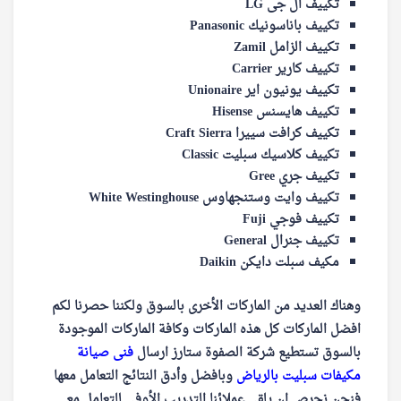
تكييف ال جى LG
تكييف باناسونيك Panasonic
تكييف الزامل Zamil
تكييف كارير Carrier
تكييف يونيون اير Unionaire
تكييف هايسنس Hisense
تكييف كرافت سييرا Craft Sierra
تكييف كلاسيك سبليت Classic
تكييف جري Gree
تكييف وايت وستنجهاوس White Westinghouse
تكييف فوجي Fuji
تكييف جنرال General
مكيف سبلت دايكن Daikin
وهناك العديد من الماركات الأخرى بالسوق ولكننا حصرنا لكم
افضل الماركات كل هذه الماركات وكافة الماركات الموجودة
بالسوق تستطيع شركة الصفوة ستارز ارسال
فنى صيانة
مكيفات سبليت بالرياض
وبافضل وأدق النتائج التعامل معها
فنحن نحرص ان يلقى عملائنا التدريب الأوفى للتعامل مع