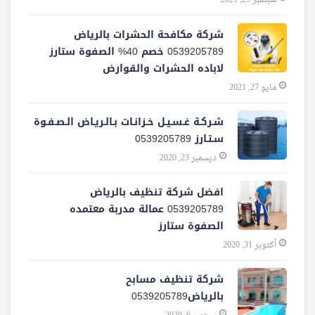
سبتمبر 29, 2021
شركة مكافحة الحشرات بالرياض
0539205789 خصم 40% الصفوة ستارز
لاباده الحشرات والقوارض
مايو 27, 2021
شـركـة غـسـيـل خـزانـات بـالـريـاض الـصـفـوة
سـتـارز 0539205789
ديسمبر 23, 2020
افضل شركة تنظيف بالرياض
0539205789 عمالة مدربة معتمده
الصفوة ستارز
أكتوبر 31, 2020
شركة تنظيف مسابح
بالرياض0539205789