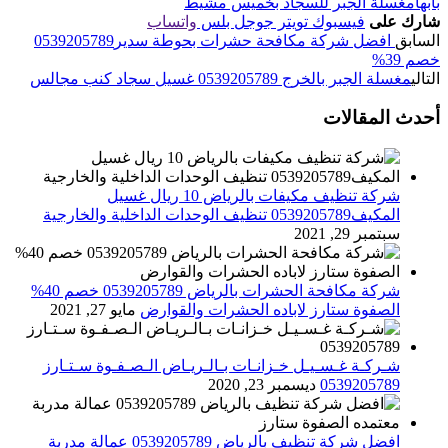
بابها
مغسلة الجبر للسجاد بخميس مشيط
شارك على
فيسبوك
تويتر
جوجل بلس
واتساب
السابق
افضل شركة مكافحة حشرات بحوطة سدير0539205789
خصم 39%
التالي
مغسلة الجبر بالخرج 0539205789 غسيل سجاد كنب مجالس
أحدث المقالات
شركة تنظيف مكيفات بالرياض 10 ريال غسيل
المكيف0539205789 تنظيف الوحدات الداخلية والخارجية
سبتمبر 29, 2021
شركة مكافحة الحشرات بالرياض 0539205789 خصم 40%
الصفوة ستارز لاباده الحشرات والقوارض
مايو 27, 2021
شـركـة غـسـيـل خـزانـات بـالـريـاض الـصـفـوة سـتـارز
0539205789
ديسمبر 23, 2020
افضل شركة تنظيف بالرياض 0539205789 عمالة مدربة