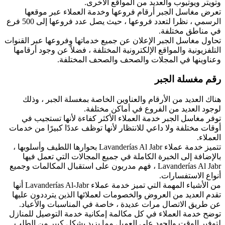
وتويتر ويوتيوب والعديد من المواقع الأخرى.
تعرض مغاسل الجبر أرقام فروعها وخدمة العملاء عبر موقعها
الرسمي ، نظرا لتعدد فروعها ، حيث يصل عدد فروعها إلى 500 فرع
في مناطق مختلفة.
تحاول مغاسل الجبر الإعلان عن جميع خدماتها وفروعها عبر القنوات
التلفزيونية والمواقع الإلكترونية المختلفة ، فضلاً عن وجود أرقامها
وعناوينها في المجلات والصحف والصحف المختلفة.
رقم مغسلة الجبر
هناك العديد من الأرقام والعناوين الخاصة بمغسلة الجبر ، وذلك
لوجود العديد من الفروع في أماكن مختلفة.
توفر مغاسل الجبر خدمة العملاء الأكثر كفاءة لأنها تستجيب في
أوقات مختلفة ولا داعي للانتظار لأنها توظف عددًا كبيرًا من خدمات
العملاء.
تتميز خدمة عملاء Lavanderías Al Jabr بحوارها اللطيف وأسلوبها ،
بالإضافة إلى الخبرة الكاملة في جميع المجالات التي تعمل فيها
Lavanderías Al Jabr ، فهم مدربون على استقبال المكالمات وجميع
أنواع الاستفسارات.
من الأشياء المهمة التي تميز خدمة عملاء Lavanderías Al-Jabr أنها
تقدم العديد من العروض والخصومات لعملائها الذين يترددون عليها
عن طريق الاتصال مرات عديدة ، خاصة في المناسبات والأعياد.
توضح خدمة العملاء في كل مكالمة إمكانية خدمة التوصيل للمنازل
لتوفير الوقت والجهد على العميل مما يزيد بشكل كبير من الطلب