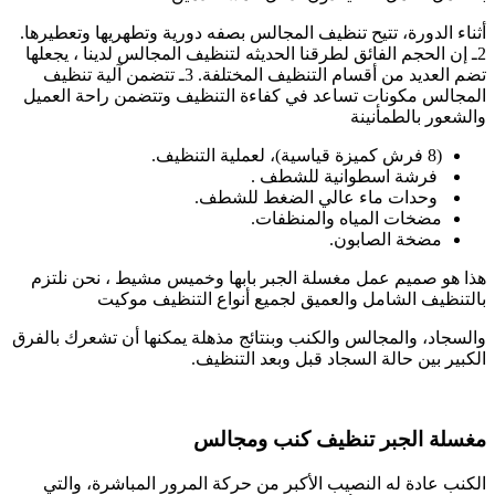
أثناء الدورة، تتيح تنظيف المجالس بصفه دورية وتطهريها وتعطيرها.
2ـ إن الحجم الفائق لطرقنا الحديثه لتنظيف المجالس لدينا ، يجعلها
تضم العديد من أقسام التنظيف المختلفة. 3ـ تتضمن آلية تنظيف
المجالس مكونات تساعد في كفاءة التنظيف وتتضمن راحة العميل
والشعور بالطمأنينة
(8 فرش كميزة قياسية)، لعملية التنظيف.
فرشة اسطوانية للشطف .
وحدات ماء عالي الضغط للشطف.
مضخات المياه والمنظفات.
مضخة الصابون.
هذا هو صميم عمل مغسلة الجبر بابها وخميس مشيط ، نحن نلتزم
بالتنظيف الشامل والعميق لجميع أنواع التنظيف موكيت
والسجاد، والمجالس والكنب وبنتائج مذهلة يمكنها أن تشعرك بالفرق
الكبير بين حالة السجاد قبل وبعد التنظيف.
مغسلة الجبر تنظيف كنب ومجالس
الكنب عادة له النصيب الأكبر من حركة المرور المباشرة، والتي