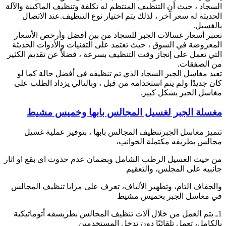
السجاد ، حيث أن التنظيف المنتظم له تكلفة وتنظيف الماكينة والآلة
الحديثة له سعر آخر ، لذلك يتم اختيار نوع التنظيف.عند الاتصال
بالغسيل.
تعتبر أسعار غسالات الجبر للسجاد من بين أفضل وأرخص الأسعار
المعروضة في السوق ، حيث تعتمد على التقنيات والأدوات الحديثة
التي تعمل على إنجاز وقت التنظيف بسرعة ، فضلاً عن تقديم الكثير
من الصفقات.
تعيد مغاسل الجبر السجاد الذي تم تنظيفه في أفضل حالة كما لو
كان جديدًا ولم يتم استخدامه من قبل ، وبالتالي يزداد الطلب على
مغاسل الجبر بشكل كبير.
مغسلة الجبر لغسيل المجالس بابها وخميس مشيط
تتميز مغاسل الجبرتنظيف المجالس بابها ، بتوفير عملية غسيل
مجالس بطريقه مكتملة الجوانب،
من حيث الغسيل الرطب الشامل وبضمان عدم حدوث اى بقع او اثار
جانبيه على المجلس، والتعقيم
والجفاف التام، وتطهير الألياف، تعرف على مزايا تنظيف المجالس
في مغاسل الجبر بخميس مشيط
1ـ يتم العمل من خلال آلات تنظيف المجالس بطريسقه أتوماتيكية
بالكامل، تعمل تلقائيًا دون تدخل المستخدمين