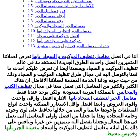
مغسلة الجبر تنظيف كنب ومجالس
كلامات البحث الخاصة بمغسلة الجبر
فروع مغاسل الجبر
أرقام مغسلة الجبر
رقم مغسلة الجبر
مغسلة الجبر للسجاد والموكيت
مغسلة الجبر لتنظيف السجاد بابها
افضل شركة تنظيف سجاد
شركة تنظيف سجاد في أبها
خدمات مغسلة الجبر في ابها وخميس مشيط
اننا فى افضل
مغاسل تنظيف الموكيت و السجاد بابها
نعرض لعملائنا
المتميزين افضل واحدث الطرق الجديدة المستخدمة فى عالم
تنظيف الموكيت و السجاد ويسعدنا ايضا ان نعرض عليكم احدث ما
قمنا بالتوصل اليه فى مجال طرق تنظيف الموكيت و السجاد وذلك
من حيث جوده ودقة الخدمة المقدمة لعملائنا الافاضل ان هناك
الكثير والكثير من المغاسل التى تعمل معنا فى مجال
تنظيف الكنب
والمجالس
بالمملكة العربية السعودية ولكن يوجد عندنا فقط
مغاسل الجبر لتنظيف السجاد بابها
الادارة افضل وارقى واحدث
واقوى العروض و ايضا افضل واقل الاسعارر الممكنه واحدث انواع
المنظفات واجودها عالميا و التى من خلالها تحافظ على لون وجوده
وخامة السجادة وهذا ما جعلنا من افضل واولى المغاسل التى تعمل
فى هذا المجال وتجعلنا بفضل الله متميزين عن غيرنا وننافس على
ذلك بكل امانه مغاسل لتنظيف الموكيت والسجاد
مغسلة الجبر بابها
وخميس مشيط