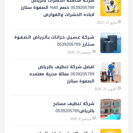
شركة مكافحة الحشرات بالرياض
0539205789 خصم 40% الصفوة ستارز
لاباده الحشرات والقوارض
مايو 27, 2021
شـركـة غـسـيـل خـزانـات بـالـريـاض الـصـفـوة
سـتـارز 0539205789
ديسمبر 23, 2020
افضل شركة تنظيف بالرياض
0539205789 عمالة مدربة معتمده
الصفوة ستارز
أكتوبر 31, 2020
شركة تنظيف مسابح
بالرياض0539205789
سبتمبر 6, 2020