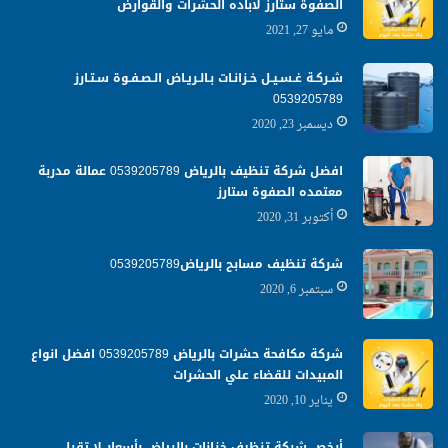
الصفوة ستارز لاباده الحشرات والقوارض
مايو 27, 2021
شـركـة غـسـيـل خـزانـات بـالـريـاض الـصـفـوة سـتـارز
0539205789
ديسمبر 23, 2020
افضل شركة تنظيف بالرياض 0539205789 عمالة مدربة
معتمده الصفوة ستارز
أكتوبر 31, 2020
شركة تنظيف مسابح بالرياض0539205789
سبتمبر 6, 2020
شركة مكافحة حشرات بالرياض 0539205789 افضل انواع
المبيدات للقضاء علي الحشرات
يناير 10, 2020
أرخص شركة تنظيف خزانات بالرياض بأسعار لا تقبل